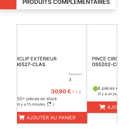
PRODUITS COMPLÉMENTAIRES
CIRCLIP EXTÉRIEUR
PINCE CIRCLIP
CO0527-CLAS
OS5202-CLAS
Epaisseur
3
8 pièces en stock
30,80 €
T.T.C.
(
il y a un jour
)
50+ pièces en stock
(
il y a 15 minutes
)
AJOUTER A
AJOUTER AU PANIER