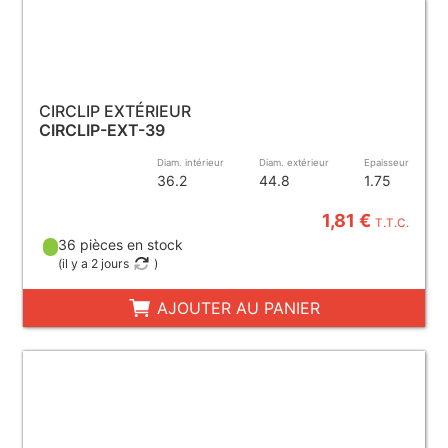
CIRCLIP EXTÉRIEUR
CIRCLIP-EXT-39
Diam. intérieur
Diam. extérieur
Epaisseur
36.2
44.8
1.75
1,81 €
T.T.C.
36 pièces en stock
(
il y a 2 jours
)
AJOUTER AU PANIER