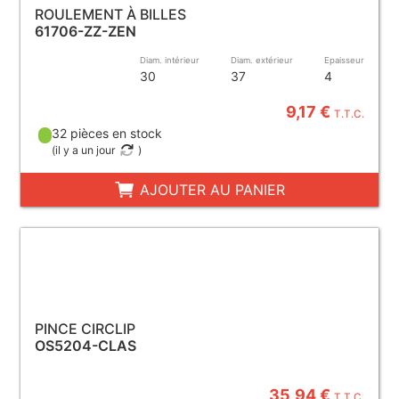
ROULEMENT À BILLES
61706-ZZ-ZEN
Diam. intérieur
Diam. extérieur
Epaisseur
30
37
4
9,17 €
T.T.C.
32 pièces en stock
(
il y a un jour
)
AJOUTER AU PANIER
PINCE CIRCLIP
OS5204-CLAS
35,94 €
T.T.C.