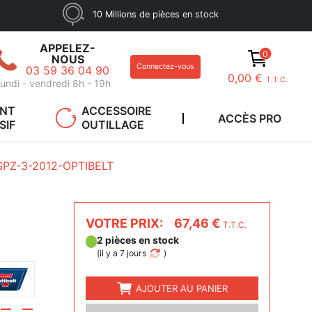
10 Millions de pièces en stock
APPELEZ-
0
NOUS
Connectez-vous
03 59 36 04 90
0,00 €
T.T.C.
undi - vendredi 8h - 19h
ANT
ACCESSOIRE
ACCÈS PRO
SIF
OUTILLAGE
SPZ-3-2012-OPTIBELT
VOTRE PRIX:
67,46 €
T.T.C.
2 pièces en stock
(
il y a 7 jours
)
AJOUTER AU PANIER