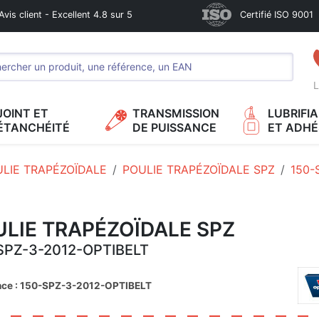
Avis client - Excellent 4.8 sur 5
Certifié ISO 9001
L
JOINT ET
TRANSMISSION
LUBRIFI
ÉTANCHÉITÉ
DE PUISSANCE
ET ADHÉ
LIE TRAPÉZOÏDALE
POULIE TRAPÉZOÏDALE SPZ
150-
LIE TRAPÉZOÏDALE SPZ
SPZ-3-2012-OPTIBELT
nce : 150-SPZ-3-2012-OPTIBELT