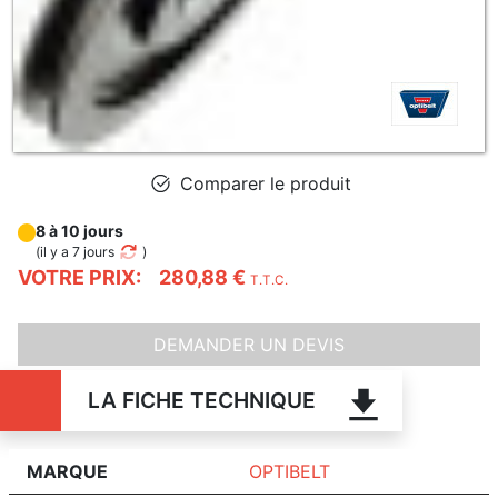
Comparer le produit
8 à 10 jours
(
il y a 7 jours
)
VOTRE PRIX:
280,88 €
T.T.C.
DEMANDER UN DEVIS
LA FICHE TECHNIQUE
MARQUE
OPTIBELT