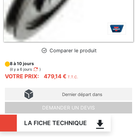
Comparer le produit
8 à 10 jours
(
il y a 6 jours
)
VOTRE PRIX:
479,14 €
T.T.C.
Dernier départ dans
DEMANDER UN DEVIS
LA FICHE TECHNIQUE