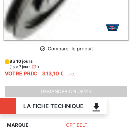
Comparer le produit
8 à 10 jours
(
il y a 7 jours
)
VOTRE PRIX:
313,10 €
T.T.C.
DEMANDER UN DEVIS
LA FICHE TECHNIQUE
MARQUE
OPTIBELT