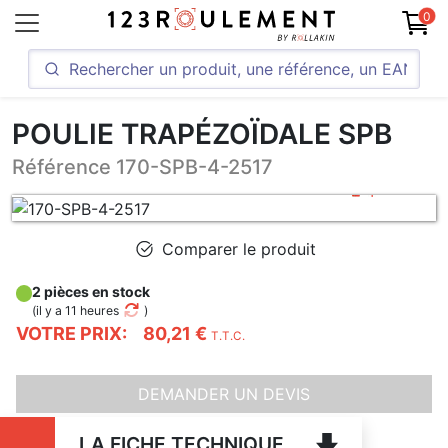
0
POULIE TRAPÉZOÏDALE SPB
Référence 170-SPB-4-2517
Comparer le produit
2 pièces en stock
(
il y a 11 heures
)
VOTRE PRIX:
80,21 €
T.T.C.
DEMANDER UN DEVIS
LA FICHE TECHNIQUE