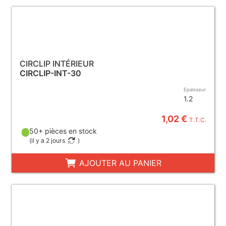
CIRCLIP INTÉRIEUR
CIRCLIP-INT-30
Epaisseur
1.2
1,02 €
T.T.C.
50+ pièces en stock
(
il y a 2 jours
)
AJOUTER AU PANIER