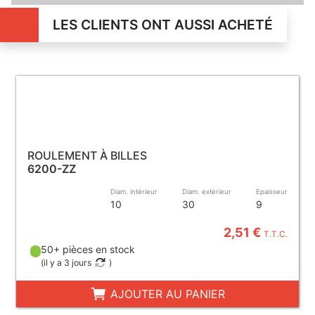
LES CLIENTS ONT AUSSI ACHETÉ
ROULEMENT À BILLES
6200-ZZ
Diam. intérieur
Diam. extérieur
Epaisseur
10
30
9
2,51 €
T.T.C.
50+ pièces en stock
(
il y a 3 jours
)
AJOUTER AU PANIER