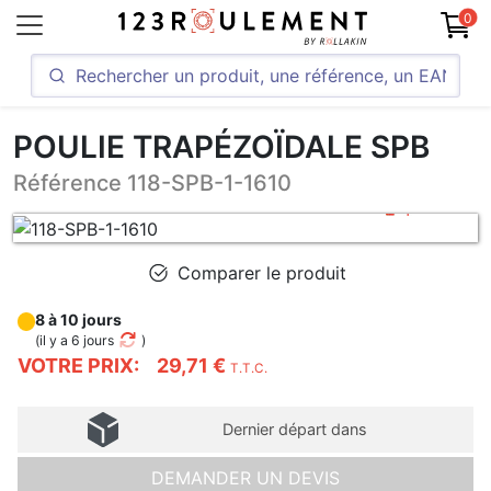
0
POULIE TRAPÉZOÏDALE SPB
Référence 118-SPB-1-1610
Comparer le produit
8 à 10 jours
(
il y a 6 jours
)
VOTRE PRIX:
29,71 €
T.T.C.
Dernier départ dans
DEMANDER UN DEVIS