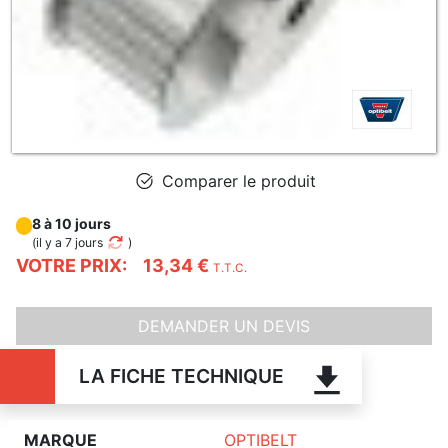
Comparer le produit
8 à 10 jours
(
il y a 7 jours
)
VOTRE PRIX:
13,34 €
T.T.C.
DEMANDER UN DEVIS
LA FICHE TECHNIQUE
MARQUE
OPTIBELT