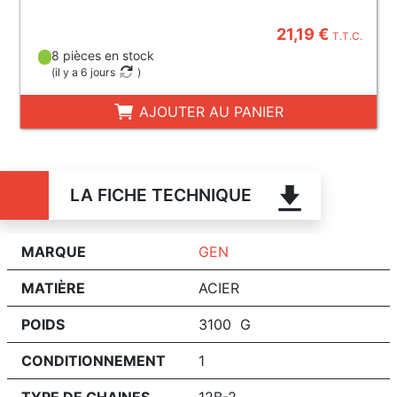
21,19 €
T.T.C.
8 pièces en stock
(
il y a 6 jours
)
AJOUTER AU PANIER
LA FICHE TECHNIQUE
MARQUE
GEN
MATIÈRE
ACIER
POIDS
3100 G
CONDITIONNEMENT
1
TYPE DE CHAINES
12B-2