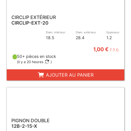
CIRCLIP EXTÉRIEUR
CIRCLIP-EXT-20
Diam. intérieur
Diam. extérieur
Epaisseur
18.5
28.4
1.2
1,00 €
T.T.C.
50+ pièces en stock
(
il y a 20 heures
)
AJOUTER AU PANIER
PIGNON DOUBLE
12B-2-15-X