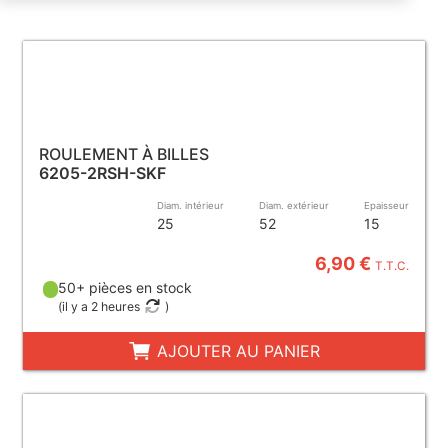
ROULEMENT À BILLES
6205-2RSH-SKF
Diam. intérieur
Diam. extérieur
Epaisseur
25
52
15
6,90 €
T.T.C.
50+ pièces en stock
(
il y a 2 heures
)
AJOUTER AU PANIER