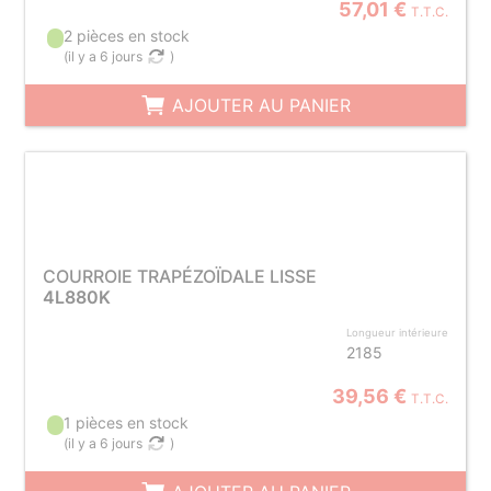
57,01 €
T.T.C.
2 pièces en stock
(
il y a 6 jours
)
AJOUTER AU PANIER
COURROIE TRAPÉZOÏDALE LISSE
4L880K
Longueur intérieure
2185
39,56 €
T.T.C.
1 pièces en stock
(
il y a 6 jours
)