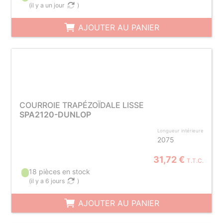
(
il y a un jour
)
AJOUTER AU PANIER
COURROIE TRAPÉZOÏDALE LISSE
SPA2120-DUNLOP
Longueur intérieure
2075
31,72 €
T.T.C.
18 pièces en stock
(
il y a 6 jours
)
AJOUTER AU PANIER