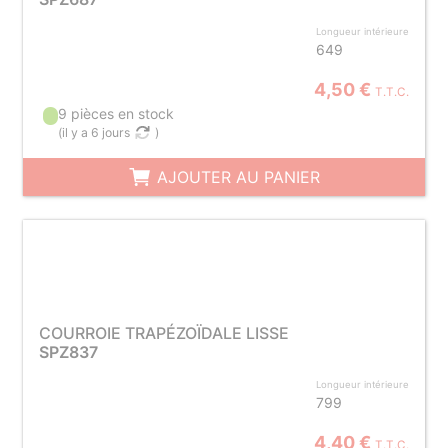
Longueur intérieure
649
4,50 €
T.T.C.
9 pièces en stock
(
il y a 6 jours
)
AJOUTER AU PANIER
COURROIE TRAPÉZOÏDALE LISSE
SPZ837
Longueur intérieure
799
4,40 €
T.T.C.