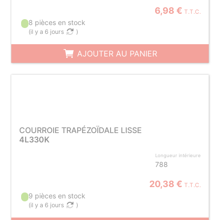
6,98 €
T.T.C.
8 pièces en stock
(
il y a 6 jours
)
AJOUTER AU PANIER
COURROIE TRAPÉZOÏDALE LISSE
4L330K
Longueur intérieure
788
20,38 €
T.T.C.
9 pièces en stock
(
il y a 6 jours
)