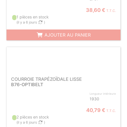
38,60 €
T.T.C.
1 pièces en stock
(
il y a 6 jours
)
AJOUTER AU PANIER
COURROIE TRAPÉZOÏDALE LISSE
B76-OPTIBELT
Longueur intérieure
1930
40,79 €
T.T.C.
2 pièces en stock
(
il y a 6 jours
)