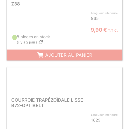
Z38
Longueur intérieure
965
9,90 €
T.T.C.
8 pièces en stock
(
il y a 2 jours
)
AJOUTER AU PANIER
COURROIE TRAPÉZOÏDALE LISSE
B72-OPTIBELT
Longueur intérieure
1829