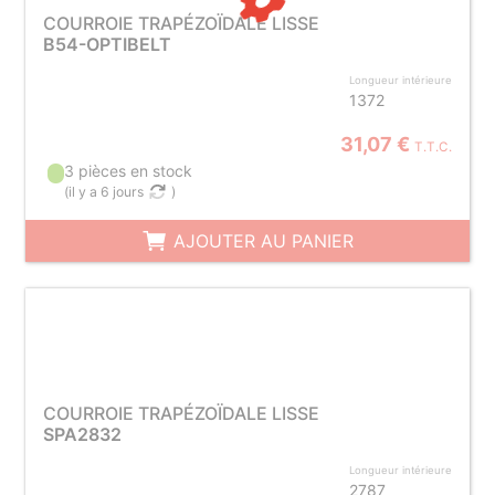
COURROIE TRAPÉZOÏDALE LISSE
B54-OPTIBELT
Longueur intérieure
1372
31,07 €
T.T.C.
3 pièces en stock
(
il y a 6 jours
)
AJOUTER AU PANIER
COURROIE TRAPÉZOÏDALE LISSE
SPA2832
Longueur intérieure
2787