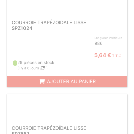
COURROIE TRAPÉZOÏDALE LISSE
SPZ1024
Longueur intérieure
986
5,64 €
T.T.C.
26 pièces en stock
(
il y a 6 jours
)
AJOUTER AU PANIER
COURROIE TRAPÉZOÏDALE LISSE
SPZ687