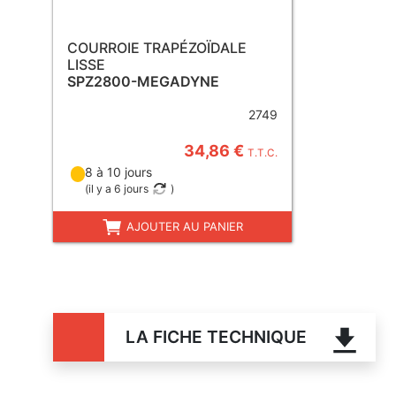
COURROIE TRAPÉZOÏDALE
LISSE
SPZ2800-MEGADYNE
2749
34,86 €
T.T.C.
8 à 10 jours
(
il y a 6 jours
)
AJOUTER AU PANIER
LA FICHE TECHNIQUE