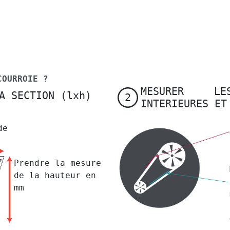
COURROIE ?
MESURER LE
A SECTION (lxh)
2
INTERIEURES ET
de
Prendre la mesure
de la hauteur en
mm