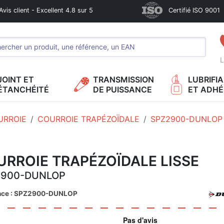
Avis client - Excellent 4.8 sur 5
Certifié ISO 9001
L
JOINT ET
TRANSMISSION
LUBRIFI
ÉTANCHÉITÉ
DE PUISSANCE
ET ADHÉ
URROIE
COURROIE TRAPÉZOÏDALE
SPZ2900-DUNLOP
RROIE TRAPÉZOÏDALE LISSE
2900-DUNLOP
nce : SPZ2900-DUNLOP