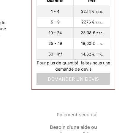
Quantité
Prix
1 - 4
32,14 €
T.T.C.
5 - 9
27,76 €
 de
T.T.C.
une
10 - 24
23,38 €
T.T.C.
e
25 - 49
19,00 €
T.T.C.
50 - inf
14,62 €
T.T.C.
Pour plus de quantité, faites nous une
demande de devis
DEMANDER UN DEVIS
Paiement sécurisé
Besoin d'une aide ou