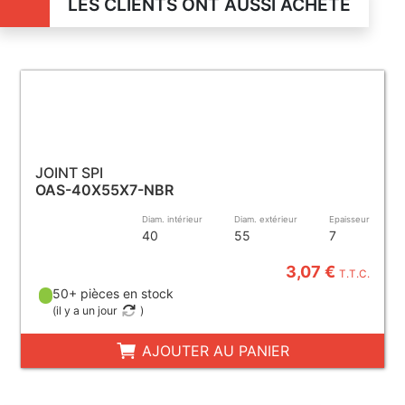
LES CLIENTS ONT AUSSI ACHETÉ
JOINT SPI
OAS-40X55X7-NBR
Diam. intérieur
Diam. extérieur
Epaisseur
40
55
7
3,07 €
T.T.C.
50+ pièces en stock
(
il y a un jour
)
AJOUTER AU PANIER