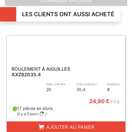
DEMANDER UN DEVIS
LES CLIENTS ONT AUSSI ACHETÉ
ROULEMENT À AIGUILLES
AXZ82035.4
Diam. intérieur
Diam. extérieur
Epaisseur
20
35.4
8
24,90 €
T.T.C.
17 pièces en stock
(
il y a 5 jours
)
AJOUTER AU PANIER