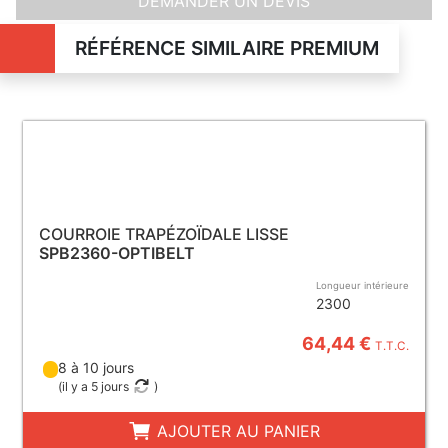
DEMANDER UN DEVIS
RÉFÉRENCE SIMILAIRE PREMIUM
COURROIE TRAPÉZOÏDALE LISSE
SPB2360-OPTIBELT
Longueur intérieure
2300
64,44 €
T.T.C.
8 à 10 jours
(
il y a 5 jours
)
AJOUTER AU PANIER