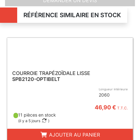
DEMANDER UN DEVIS
RÉFÉRENCE SIMILAIRE EN STOCK
COURROIE TRAPÉZOÏDALE LISSE
SPB2120-OPTIBELT
Longueur intérieure
2060
46,90 €
T.T.C.
11 pièces en stock
(
il y a 5 jours
)
AJOUTER AU PANIER