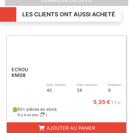
DEMANDER UN DEVIS
LES CLIENTS ONT AUSSI ACHETÉ
ECROU
KM08
Diam. intérieur
Diam. extérieur
Epaisseur
40
58
9
5,35 €
T.T.C.
50+ pièces en stock
(
il y a un jour
)
AJOUTER AU PANIER