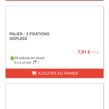
PALIER - 2 FIXATIONS
UCFL202
7,91 €
T.T.C.
36 pièces en stock
(
il y a un jour
)
AJOUTER AU PANIER