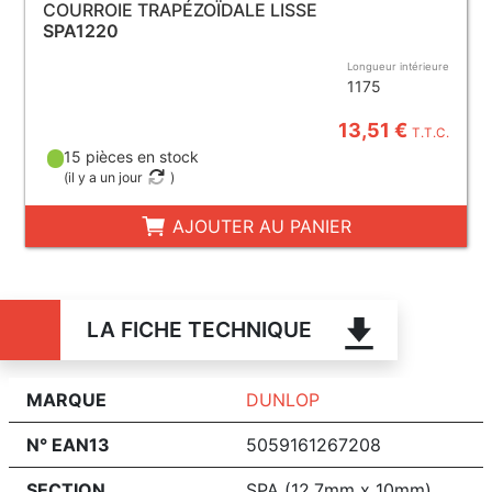
COURROIE TRAPÉZOÏDALE LISSE
SPA1220
Longueur intérieure
1175
13,51 €
T.T.C.
15 pièces en stock
(
il y a un jour
)
AJOUTER AU PANIER
LA FICHE TECHNIQUE
MARQUE
DUNLOP
N° EAN13
5059161267208
SECTION
SPA (12.7mm x 10mm)