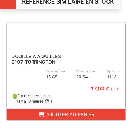
RÉFÉRENCE SIMILAIRE EN STOCK
DOUILLE À AIGUILLES
B107-TORRINGTON
Diam. intérieur
Diam. extérieur
Epaisseur
15.88
20.64
11.13
17,03 €
T.T.C.
2 pièces en stock
(
il y a 13 heures
)
AJOUTER AU PANIER