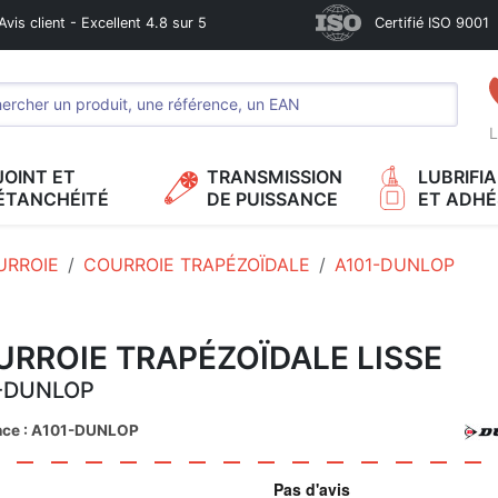
Avis client - Excellent 4.8 sur 5
Certifié ISO 9001
L
JOINT ET
TRANSMISSION
LUBRIFI
ÉTANCHÉITÉ
DE PUISSANCE
ET ADHÉ
URROIE
COURROIE TRAPÉZOÏDALE
A101-DUNLOP
RROIE TRAPÉZOÏDALE LISSE
-DUNLOP
nce : A101-DUNLOP