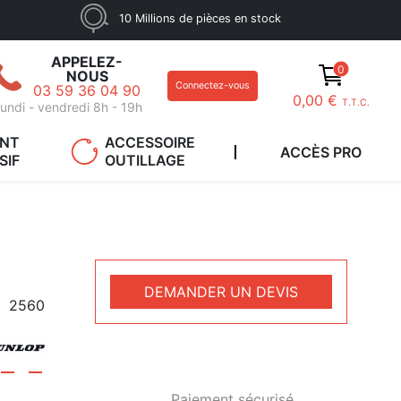
10 Millions de pièces en stock
APPELEZ-
0
NOUS
Connectez-vous
03 59 36 04 90
0,00 €
T.T.C.
undi - vendredi 8h - 19h
ANT
ACCESSOIRE
ACCÈS PRO
SIF
OUTILLAGE
DEMANDER UN DEVIS
2560
Paiement sécurisé