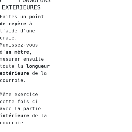
S LONGUEURS
 EXTERIEURES
Faites un
point
de repère
à
l'aide d'une
craie.
Munissez-vous
d'
un mètre
,
mesurer ensuite
toute la
longueur
extérieure
de la
courroie.
Même exercice
cette fois-ci
avec la partie
intérieure
de la
courroie.