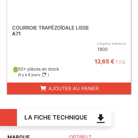
COURROIE TRAPÉZOÏDALE LISSE
A71
Longueur intérieure
1800
12,65 €
T.T.C.
50+ pièces en stock
(
il y a 6 jours
)
AJOUTER AU PANIER
LA FICHE TECHNIQUE
MARQUE
OPTIBELT