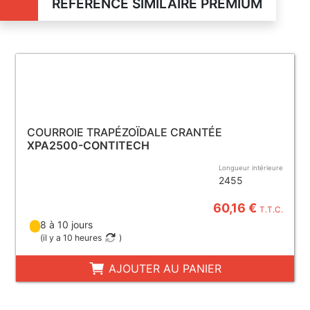
RÉFÉRENCE SIMILAIRE PREMIUM
COURROIE TRAPÉZOÏDALE CRANTÉE
XPA2500-CONTITECH
Longueur intérieure
2455
60,16 €
T.T.C.
8 à 10 jours
(
il y a 10 heures
)
AJOUTER AU PANIER