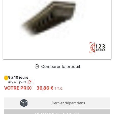
Comparer le produit
8 à 10 jours
(
il y a 5 jours
)
VOTRE PRIX:
36,86 €
T.T.C.
Dernier départ dans