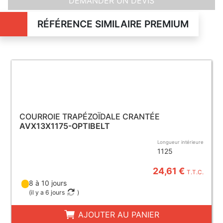
DEMANDER UN DEVIS
RÉFÉRENCE SIMILAIRE PREMIUM
COURROIE TRAPÉZOÏDALE CRANTÉE
AVX13X1175-OPTIBELT
Longueur intérieure
1125
24,61 €
T.T.C.
8 à 10 jours
(
il y a 6 jours
)
AJOUTER AU PANIER