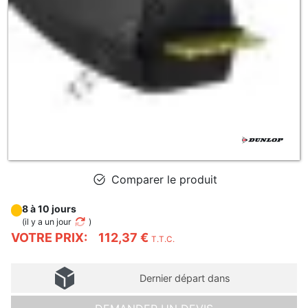
Comparer le produit
8 à 10 jours
(
il y a un jour
)
VOTRE PRIX:
112,37 €
T.T.C.
Dernier départ dans