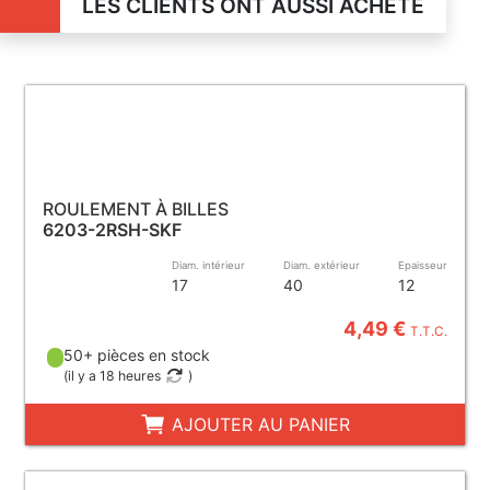
LES CLIENTS ONT AUSSI ACHETÉ
ROULEMENT À BILLES
6203-2RSH-SKF
Diam. intérieur
Diam. extérieur
Epaisseur
17
40
12
4,49 €
T.T.C.
50+ pièces en stock
(
il y a 18 heures
)
AJOUTER AU PANIER