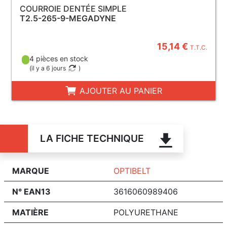
COURROIE DENTÉE SIMPLE
T2.5-265-9-MEGADYNE
15,14 €
T.T.C.
4 pièces en stock
(
il y a 6 jours
)
AJOUTER AU PANIER
LA FICHE TECHNIQUE
MARQUE
OPTIBELT
N° EAN13
3616060989406
MATIÈRE
POLYURETHANE