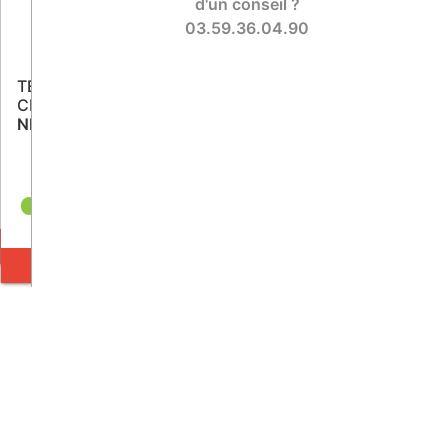
d'un conseil ?
03.59.36.04.90
TENDEUR DE MONTAGE DE
DÉRIVE-CHAINE
CHAINES
CT101-IWIS
NR25-60-IWIS
60
59,89 €
T.T.C.
1 pièces en stock
2 pièces en stock
(
il y a 6 heures
)
(
il y a 6 heures
)
AJOUTER AU P
AJOUTER AU PANIER