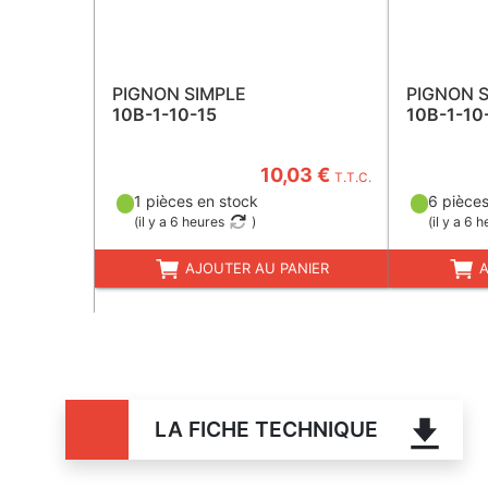
PIGNON SIMPLE
PIGNON 
10B-1-10-15
10B-1-10
10,03 €
T.T.C.
1 pièces en stock
6 pièces
(
il y a 6 heures
)
(
il y a 6 
AJOUTER AU PANIER
A
LA FICHE TECHNIQUE