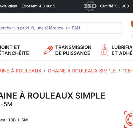
Avis client - Excellent 4.8 sur 5
Certifié ISO 9001
L
JOINT ET
TRANSMISSION
LUBRIFI
ÉTANCHÉITÉ
DE PUISSANCE
ET ADHÉ
AINE À ROULEAUX
CHAINE À ROULEAUX SIMPLE
10B
AINE À ROULEAUX SIMPLE
1-5M
nce : 10B-1-5M