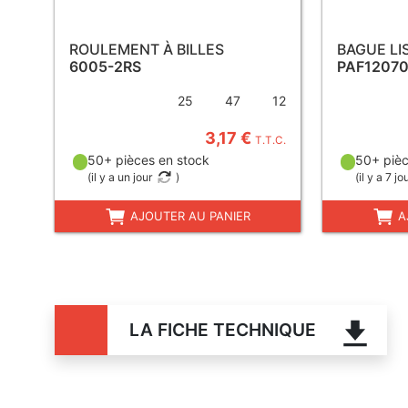
ROULEMENT À BILLES
BAGUE LI
6005-2RS
PAF12070
25
47
12
3,17 €
T.T.C.
50+ pièces en stock
50+ pièc
(
il y a un jour
)
(
il y a 7 jo
AJOUTER AU PANIER
A
LA FICHE TECHNIQUE