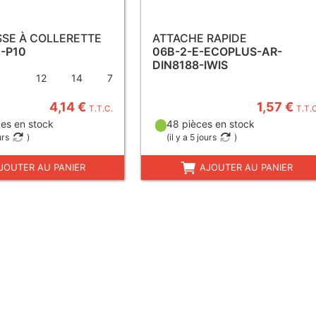
SSE À COLLERETTE
ATTACHE RAPIDE
-P10
06B-2-E-ECOPLUS-AR-
DIN8188-IWIS
12
14
7
4,14 €
1,57 €
T.T.C.
T.T.
es en stock
48 pièces en stock
urs
)
(
il y a 5 jours
)
JOUTER AU PANIER
AJOUTER AU PANIER