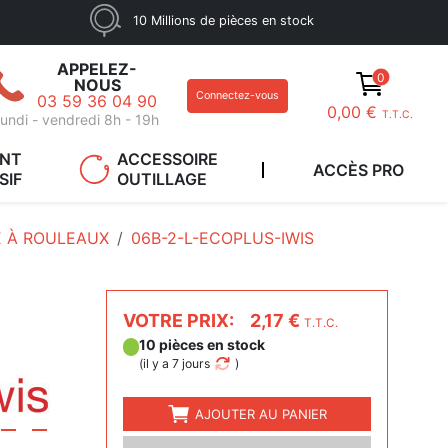
10 Millions de pièces en stock
APPELEZ-
0
NOUS
Connectez-vous
03 59 36 04 90
0,00 €
T.T.C.
undi - vendredi 8h - 19h
ANT
ACCESSOIRE
ACCÈS PRO
SIF
OUTILLAGE
E À ROULEAUX
06B-2-L-ECOPLUS-IWIS
VOTRE PRIX:
2,17 €
T.T.C.
10 pièces en stock
(
il y a 7 jours
)
AJOUTER AU PANIER