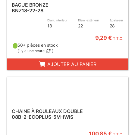
BAGUE BRONZE
BNZ18-22-28
Diam. intérieur
Diam. extérieur
Epaisseur
18
22
28
9,29 €
T.T.C.
50+ pièces en stock
(
il y a une heure
)
AJOUTER AU PANIER
CHAINE À ROULEAUX DOUBLE
08B-2-ECOPLUS-5M-IWIS
100,85 €
T.T.C.