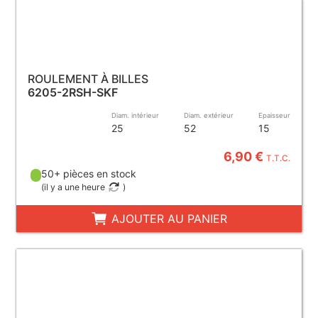
ROULEMENT À BILLES
6205-2RSH-SKF
Diam. intérieur
Diam. extérieur
Epaisseur
25
52
15
6,90 €
T.T.C.
50+ pièces en stock
(
il y a une heure
)
AJOUTER AU PANIER