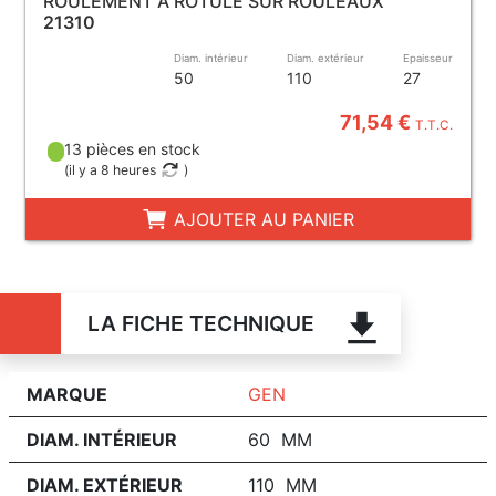
ROULEMENT À ROTULE SUR ROULEAUX
21310
Diam. intérieur
Diam. extérieur
Epaisseur
50
110
27
71,54 €
T.T.C.
13 pièces en stock
(
il y a 8 heures
)
AJOUTER AU PANIER
LA FICHE TECHNIQUE
MARQUE
GEN
DIAM. INTÉRIEUR
60 MM
DIAM. EXTÉRIEUR
110 MM