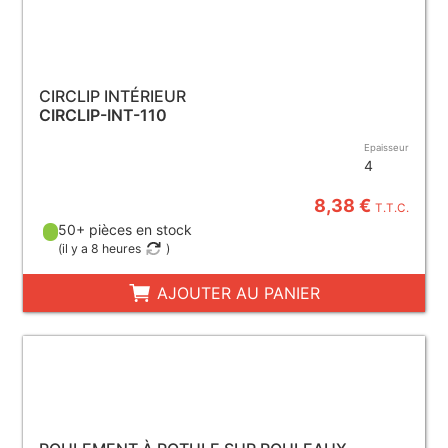
CIRCLIP INTÉRIEUR
CIRCLIP-INT-110
Epaisseur
4
8,38 €
T.T.C.
50+ pièces en stock
(
il y a 8 heures
)
AJOUTER AU PANIER