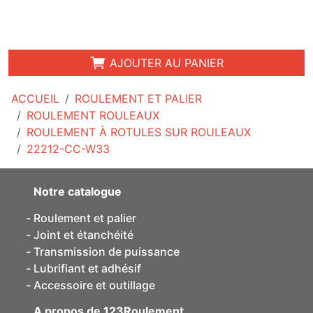
AJOUTER AU PANIER
ACCUEIL
ROULEMENT ET PALIER
ROULEMENT ROULEAUX
ROULEMENT À ROTULES SUR ROULEAUX
22212-CC-W33
Notre catalogue
Roulement et palier
Joint et étanchéité
Transmission de puissance
Lubrifiant et adhésif
Accessoire et outillage
A propos de 123Roulement