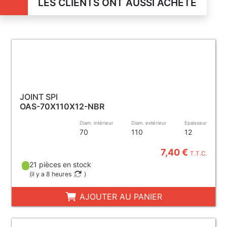
LES CLIENTS ONT AUSSI ACHETÉ
JOINT SPI
OAS-70X110X12-NBR
Diam. intérieur
Diam. extérieur
Epaisseur
70
110
12
7,40 €
T.T.C.
21 pièces en stock
(
il y a 8 heures
)
AJOUTER AU PANIER