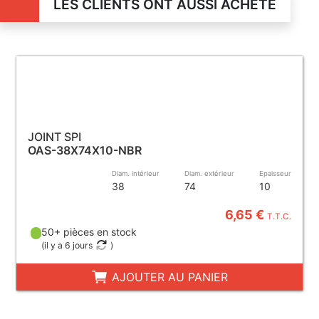
LES CLIENTS ONT AUSSI ACHETÉ
JOINT SPI
OAS-38X74X10-NBR
Diam. intérieur
Diam. extérieur
Epaisseur
38
74
10
6,65 €
T.T.C.
50+ pièces en stock
(
il y a 6 jours
)
AJOUTER AU PANIER