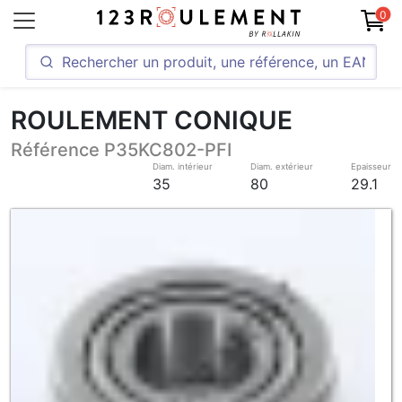
0
ROULEMENT CONIQUE
Référence P35KC802-PFI
Diam. intérieur
Diam. extérieur
Epaisseur
35
80
29.1