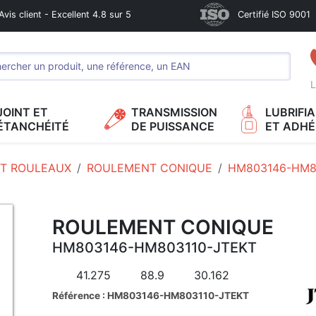
Avis client - Excellent 4.8 sur 5
Certifié ISO 9001
L
JOINT ET
TRANSMISSION
LUBRIFI
ÉTANCHÉITÉ
DE PUISSANCE
ET ADHÉ
T ROULEAUX
ROULEMENT CONIQUE
HM803146-HM8
ROULEMENT CONIQUE
HM803146-HM803110-JTEKT
41.275
88.9
30.162
Référence : HM803146-HM803110-JTEKT