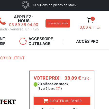
10 Millions de pièces en stock
APPELEZ-
0
NOUS
Connectez-vous
03 59 36 04 90
0,00 €
T.T.C.
undi - vendredi 8h - 19h
ANT
ACCESSOIRE
ACCÈS PRO
SIF
OUTILLAGE
03110-JTEKT
VOTRE PRIX:
38,89 €
T.T.C.
23 pièces en stock
(
il y a 5 jours
)
AJOUTER AU PANIER