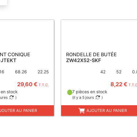
NT CONIQUE
RONDELLE DE BUTÉE
-JTEKT
ZW42X52-SKF
16
68.26
22.25
42
52
0.
29,60 €
8,22 €
T.T.C.
T.T.
 en stock
7 pièces en stock
eures
)
(
il y a 5 jours
)
JOUTER AU PANIER
AJOUTER AU PANIER