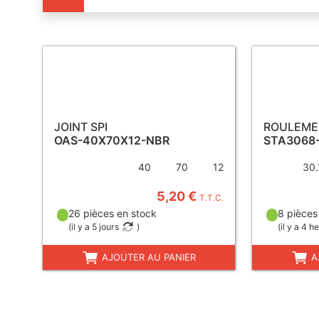
JOINT SPI
ROULEME
OAS-40X70X12-NBR
STA3068
40
70
12
30.
5,20 €
T.T.C.
26 pièces en stock
8 pièces
(
il y a 5 jours
)
(
il y a 4 h
AJOUTER AU PANIER
A