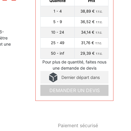
Quantité
Prix
1 - 4
38,89 €
T.T.C.
5 - 9
36,52 €
T.T.C.
6-
10 - 24
34,14 €
T.T.C.
ètre
25 - 49
31,76 €
et une
T.T.C.
50 - inf
29,39 €
T.T.C.
Pour plus de quantité, faites nous
une demande de devis
Dernier départ dans
DEMANDER UN DEVIS
Paiement sécurisé