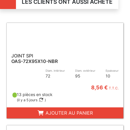
LES CLIENTS ONT AUSSI ACHETÉ
JOINT SPI
OAS-72X95X10-NBR
Diam. intérieur
Diam. extérieur
Epaisseur
72
95
10
8,56 €
T.T.C.
13 pièces en stock
(
il y a 5 jours
)
AJOUTER AU PANIER