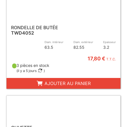
RONDELLE DE BUTÉE
TWD4052
Diam. intérieur
Diam. extérieur
Epaisseur
63.5
82.55
3.2
17,80 €
T.T.C.
3 pièces en stock
(
il y a 5 jours
)
AJOUTER AU PANIER