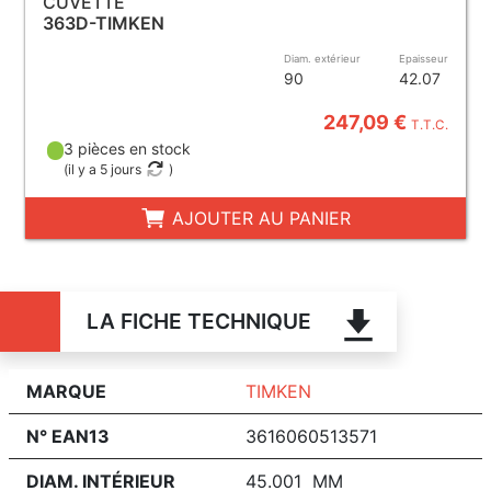
CUVETTE
363D-TIMKEN
Diam. extérieur
Epaisseur
90
42.07
247,09 €
T.T.C.
3 pièces en stock
(
il y a 5 jours
)
AJOUTER AU PANIER
LA FICHE TECHNIQUE
MARQUE
TIMKEN
N° EAN13
3616060513571
DIAM. INTÉRIEUR
45.001 MM