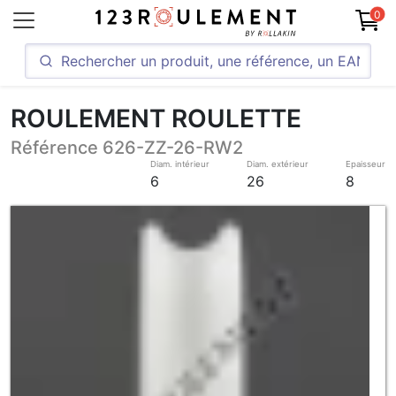
0
ROULEMENT ROULETTE
Référence 626-ZZ-26-RW2
Diam. intérieur
Diam. extérieur
Epaisseur
6
26
8