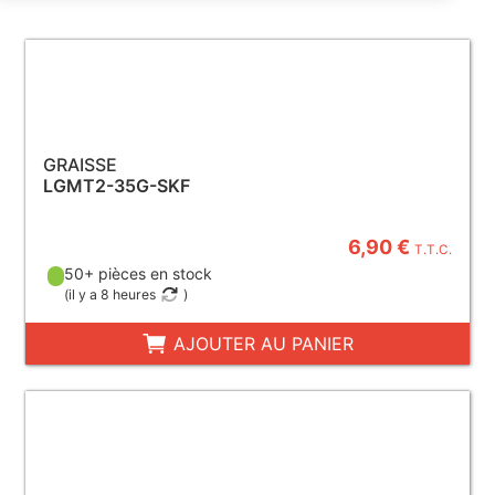
GRAISSE
LGMT2-35G-SKF
6,90 €
T.T.C.
50+ pièces en stock
(
il y a 8 heures
)
AJOUTER AU PANIER