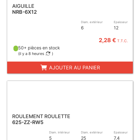
AIGUILLE
NRB-6X12
Diam. extérieur
Epaisseur
6
12
2,28 €
T.T.C.
50+ pièces en stock
(
il y a 8 heures
)
AJOUTER AU PANIER
ROULEMENT ROULETTE
625-ZZ-RW5
Diam. intérieur
Diam. extérieur
Epaisseur
5
25
7.4