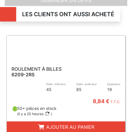
DEMANDER UN DEVIS
LES CLIENTS ONT AUSSI ACHETÉ
ROULEMENT À BILLES
6209-2RS
Diam. intérieur
Diam. extérieur
Epaisseur
45
85
19
8,84 €
T.T.C.
50+ pièces en stock
(
il y a 20 heures
)
AJOUTER AU PANIER