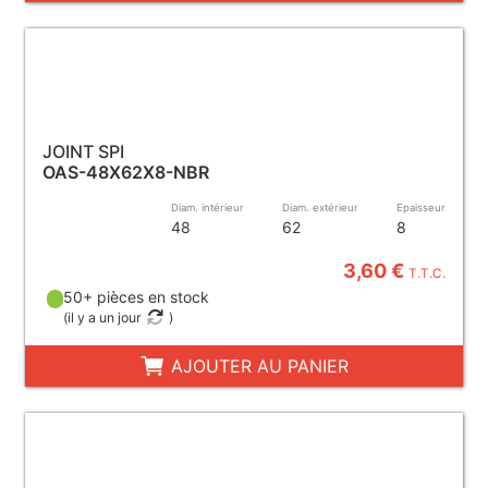
JOINT SPI
OAS-48X62X8-NBR
Diam. intérieur
Diam. extérieur
Epaisseur
48
62
8
3,60 €
T.T.C.
50+ pièces en stock
(
il y a un jour
)
AJOUTER AU PANIER