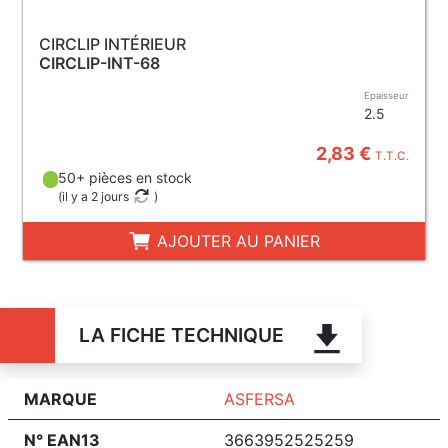
CIRCLIP INTÉRIEUR
CIRCLIP-INT-68
Epaisseur
2.5
2,83 €
T.T.C.
50+ pièces en stock
(
il y a 2 jours
)
AJOUTER AU PANIER
LA FICHE TECHNIQUE
MARQUE
ASFERSA
N° EAN13
3663952525259