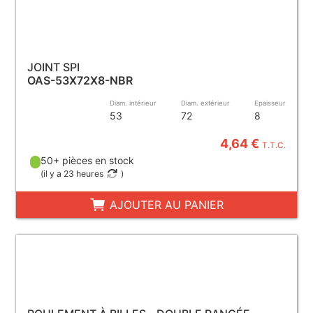
JOINT SPI
OAS-53X72X8-NBR
Diam. intérieur
Diam. extérieur
Epaisseur
53
72
8
4,64 €
T.T.C.
50+ pièces en stock
(
il y a 23 heures
)
AJOUTER AU PANIER