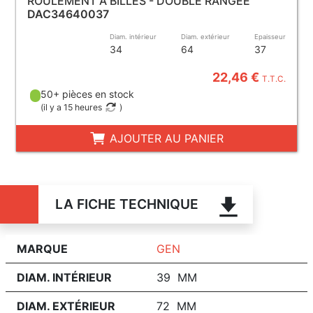
ROULEMENT À BILLES - DOUBLE RANGÉE
DAC34640037
Diam. intérieur
Diam. extérieur
Epaisseur
34
64
37
22,46 €
T.T.C.
50+ pièces en stock
(
il y a 15 heures
)
AJOUTER AU PANIER
LA FICHE TECHNIQUE
MARQUE
GEN
DIAM. INTÉRIEUR
39 MM
DIAM. EXTÉRIEUR
72 MM