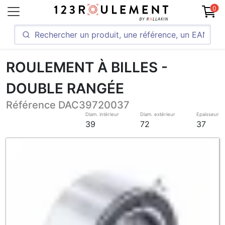
0
ROULEMENT À BILLES -
DOUBLE RANGÉE
Référence DAC39720037
Diam. intérieur
Diam. extérieur
Epaisseur
39
72
37