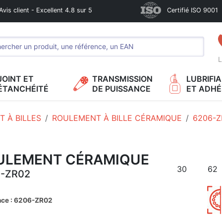
Avis client - Excellent 4.8 sur 5
Certifié ISO 9001
L
JOINT ET
TRANSMISSION
LUBRIFI
ÉTANCHÉITÉ
DE PUISSANCE
ET ADHÉ
 À BILLES
ROULEMENT À BILLE CÉRAMIQUE
6206-Z
ULEMENT CÉRAMIQUE
30
62
-ZR02
nce : 6206-ZR02