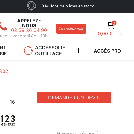
10 Millions de pièces en stock
APPELEZ-
0
NOUS
Connectez-vous
03 59 36 04 90
0,00 €
T.T.C.
undi - vendredi 8h - 19h
ANT
ACCESSOIRE
ACCÈS PRO
SIF
OUTILLAGE
R02
DEMANDER UN DEVIS
16
Paiement sécurisé