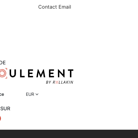
Contact Email
DE
ce
EUR
 SUR