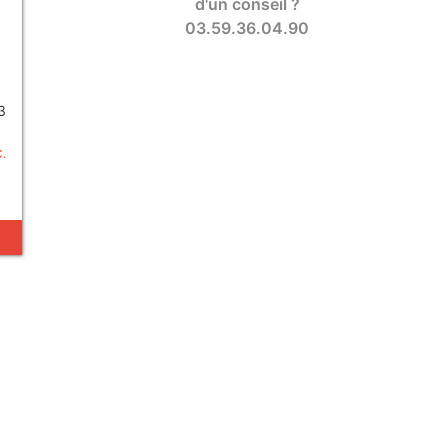
d'un conseil ?
03.59.36.04.90
3
C.