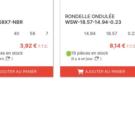
RONDELLE ONDULÉE
58X7-NBR
WSW-18.57-14.94-0.23
40
58
7
14.94
18.57
0.2
3,92 €
8,14 €
T.T.C.
T.T.
es en stock
19 pièces en stock
urs
)
(
il y a un jour
)
JOUTER AU PANIER
AJOUTER AU PANIER