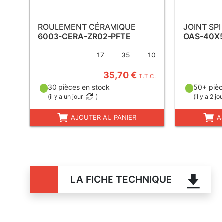
ROULEMENT CÉRAMIQUE
JOINT SPI
6003-CERA-ZR02-PFTE
OAS-40X
17
35
10
35,70 €
T.T.C.
30 pièces en stock
50+ pièc
(
il y a un jour
)
(
il y a 2 jo
AJOUTER AU PANIER
A
LA FICHE TECHNIQUE