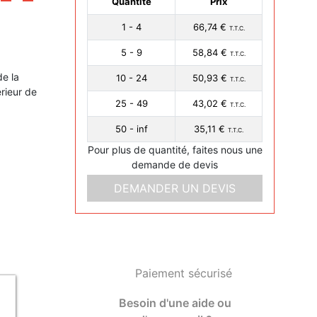
Quantité
Prix
1 - 4
66,74 €
T.T.C.
5 - 9
58,84 €
T.T.C.
e la
10 - 24
50,93 €
T.T.C.
rieur de
25 - 49
43,02 €
T.T.C.
50 - inf
35,11 €
T.T.C.
Pour plus de quantité, faites nous une
demande de devis
DEMANDER UN DEVIS
Paiement sécurisé
Besoin d'une aide ou