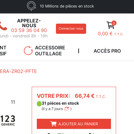
10 Millions de pièces en stock
APPELEZ-
0
NOUS
Connectez-vous
03 59 36 04 90
0,00 €
T.T.C.
undi - vendredi 8h - 19h
ANT
ACCESSOIRE
ACCÈS PRO
SIF
OUTILLAGE
ERA-ZR02-PFTE
VOTRE PRIX:
66,74 €
T.T.C.
11
31 pièces en stock
(
il y a 7 jours
)
AJOUTER AU PANIER