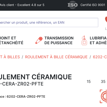
Avis client - Excellent 4.8 sur 5
Certifié ISO 9001
L
JOINT ET
TRANSMISSION
LUBRIFI
ÉTANCHÉITÉ
DE PUISSANCE
ET ADHÉ
 À BILLES
ROULEMENT À BILLE CÉRAMIQUE
6202-C
ULEMENT CÉRAMIQUE
15
35
-CERA-ZR02-PFTE
nce : 6202-CERA-ZR02-PFTE