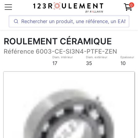
0
ROULEMENT CÉRAMIQUE
Référence 6003-CE-SI3N4-PTFE-ZEN
Diam. intérieur
Diam. extérieur
Epaisseur
17
35
10