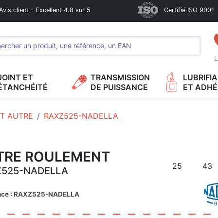
Avis client - Excellent 4.8 sur 5
Certifié ISO 9001
L
JOINT ET
TRANSMISSION
LUBRIFI
ÉTANCHÉITÉ
DE PUISSANCE
ET ADHÉ
T AUTRE
RAXZ525-NADELLA
TRE ROULEMENT
25
43
Z525-NADELLA
nce : RAXZ525-NADELLA