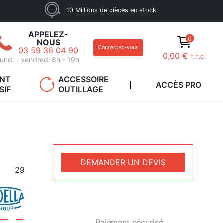
10 Millions de pièces en stock
APPELEZ-
0
NOUS
Connectez-vous
03 59 36 04 90
0,00 €
T.T.C.
undi - vendredi 8h - 19h
ANT
ACCESSOIRE
ACCÈS PRO
SIF
OUTILLAGE
DEMANDER UN DEVIS
29
Paiement sécurisé