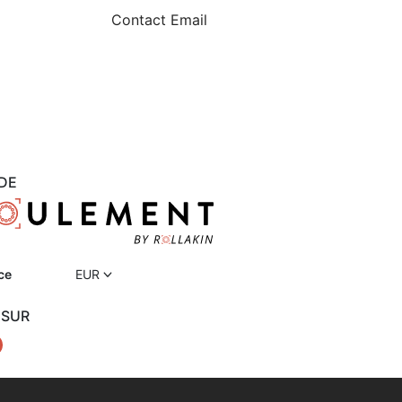
Contact Email
DE
ce
EUR
 SUR