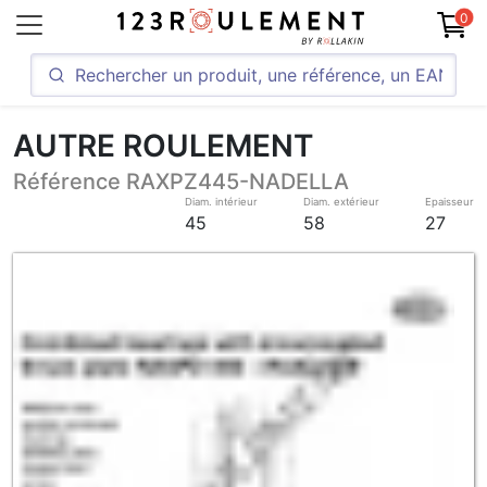
0
AUTRE ROULEMENT
Référence RAXPZ445-NADELLA
Diam. intérieur
Diam. extérieur
Epaisseur
45
58
27