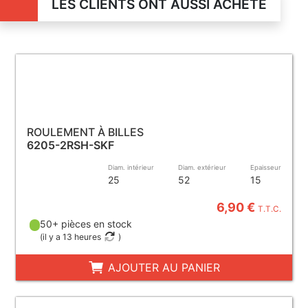
LES CLIENTS ONT AUSSI ACHETÉ
ROULEMENT À BILLES
6205-2RSH-SKF
Diam. intérieur
Diam. extérieur
Epaisseur
25
52
15
6,90 €
T.T.C.
50+ pièces en stock
(
il y a 13 heures
)
AJOUTER AU PANIER