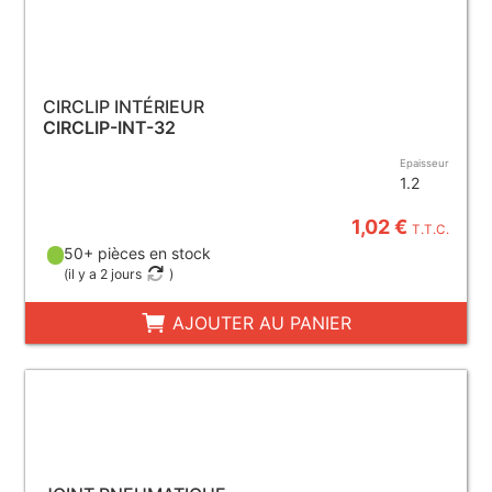
CIRCLIP INTÉRIEUR
CIRCLIP-INT-32
Epaisseur
1.2
1,02 €
T.T.C.
50+ pièces en stock
(
il y a 2 jours
)
AJOUTER AU PANIER