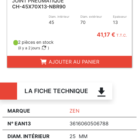
JOINT PNEUMATIQUE
CH-45X70X13-NBR90
Diam. intérieur
Diam. extérieur
Epaisseur
45
70
13
41,17 €
T.T.C.
2 pièces en stock
(
il y a 2 jours
)
AJOUTER AU PANIER
LA FICHE TECHNIQUE
MARQUE
ZEN
N° EAN13
3616060506788
DIAM. INTÉRIEUR
25 MM