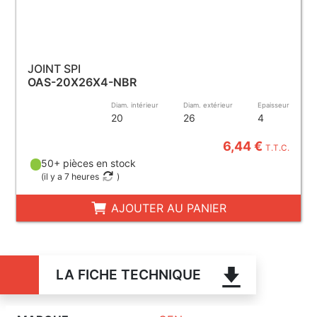
JOINT SPI
OAS-20X26X4-NBR
Diam. intérieur
Diam. extérieur
Epaisseur
20
26
4
6,44 €
T.T.C.
50+ pièces en stock
(
il y a 7 heures
)
AJOUTER AU PANIER
LA FICHE TECHNIQUE