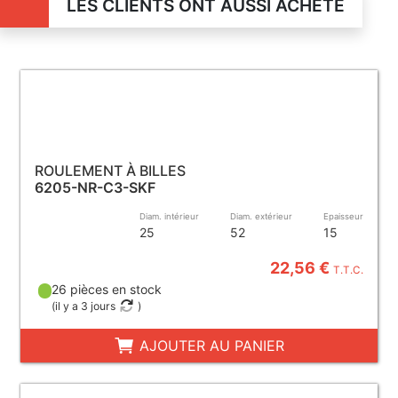
LES CLIENTS ONT AUSSI ACHETÉ
ROULEMENT À BILLES
6205-NR-C3-SKF
Diam. intérieur
Diam. extérieur
Epaisseur
25
52
15
22,56 €
T.T.C.
26 pièces en stock
(
il y a 3 jours
)
AJOUTER AU PANIER