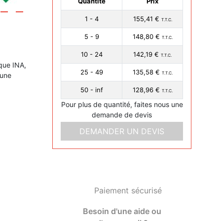
Quantité
Prix
1 - 4
155,41 €
T.T.C.
5 - 9
148,80 €
T.T.C.
10 - 24
142,19 €
T.T.C.
que INA,
25 - 49
135,58 €
T.T.C.
 une
50 - inf
128,96 €
T.T.C.
Pour plus de quantité, faites nous une
demande de devis
DEMANDER UN DEVIS
Paiement sécurisé
Besoin d'une aide ou