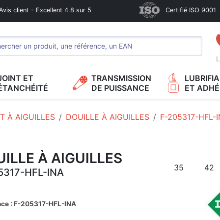
Avis client - Excellent 4.8 sur 5
Certifié ISO 9001
L
JOINT ET
TRANSMISSION
LUBRIFI
ÉTANCHÉITÉ
DE PUISSANCE
ET ADHÉ
 À AIGUILLES
DOUILLE À AIGUILLES
F-205317-HFL-
ILLE À AIGUILLES
35
42
5317-HFL-INA
nce : F-205317-HFL-INA