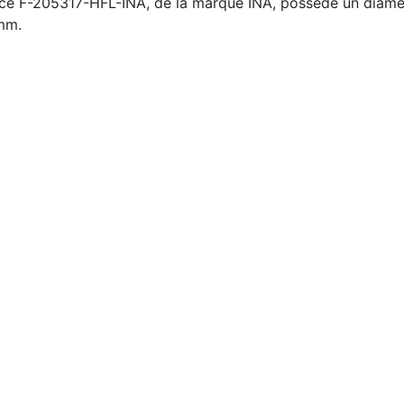
rence F-205317-HFL-INA, de la marque INA, possède un diamè
mm.