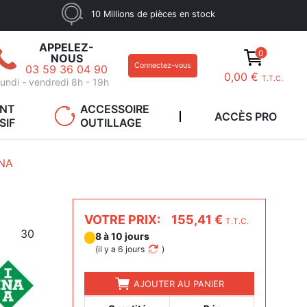
10 Millions de pièces en stock
APPELEZ-
0
NOUS
Connectez-vous
03 59 36 04 90
0,00 €
T.T.C.
undi - vendredi 8h - 19h
ANT
ACCESSOIRE
ACCÈS PRO
SIF
OUTILLAGE
INA
VOTRE PRIX:
155,41 €
T.T.C.
30
8 à 10 jours
(
il y a 6 jours
)
AJOUTER AU PANIER