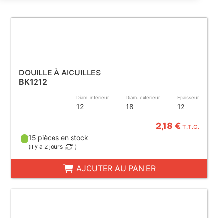
DOUILLE À AIGUILLES
BK1212
Diam. intérieur
Diam. extérieur
Epaisseur
12
18
12
2,18 €
T.T.C.
15 pièces en stock
(
il y a 2 jours
)
AJOUTER AU PANIER