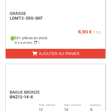
GRAISSE
LGMT2-35G-SKF
6,90 €
T.T.C.
50+ pièces en stock
(
il y a un jour
)
AJOUTER AU PANIER
BAGUE BRONZE
BNZ12-14-6
Diam. intérieur
Diam. extérieur
Epaisseur
12
14
6