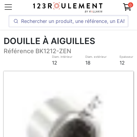
0
DOUILLE À AIGUILLES
Référence BK1212-ZEN
Diam. intérieur
Diam. extérieur
Epaisseur
12
18
12