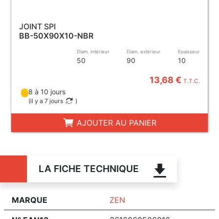
JOINT SPI
BB-50X90X10-NBR
Diam. intérieur
Diam. extérieur
Epaisseur
50
90
10
13,68 €
T.T.C.
8 à 10 jours
(
il y a 7 jours
)
AJOUTER AU PANIER
LA FICHE TECHNIQUE
MARQUE
ZEN