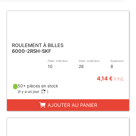
ROULEMENT À BILLES
6000-2RSH-SKF
Diam. intérieur
Diam. extérieur
Epaisseur
10
26
8
4,14 €
T.T.C.
50+ pièces en stock
(
il y a un jour
)
AJOUTER AU PANIER