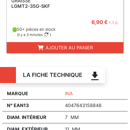
GRAISSE
LGMT2-35G-SKF
6,90 €
T.T.C.
50+ pièces en stock
(
il y a 3 minutes
)
AJOUTER AU PANIER
LA FICHE TECHNIQUE
MARQUE
INA
N° EAN13
4047643158848
DIAM. INTÉRIEUR
7 MM
DIAM. EXTÉRIEUR
11 MM