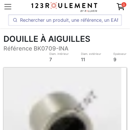
0
DOUILLE À AIGUILLES
Référence BK0709-INA
Diam. intérieur
Diam. extérieur
Epaisseur
7
11
9