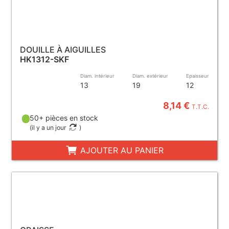
DOUILLE À AIGUILLES
HK1312-SKF
Diam. intérieur
Diam. extérieur
Epaisseur
13
19
12
8,14 €
T.T.C.
50+ pièces en stock
(
il y a un jour
)
AJOUTER AU PANIER