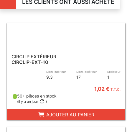
LES CLIENTS ONT AUSSI ACHETÉ
CIRCLIP EXTÉRIEUR
CIRCLIP-EXT-10
Diam. intérieur
Diam. extérieur
Epaisseur
9.3
17
1
1,02 €
T.T.C.
50+ pièces en stock
(
il y a un jour
)
AJOUTER AU PANIER