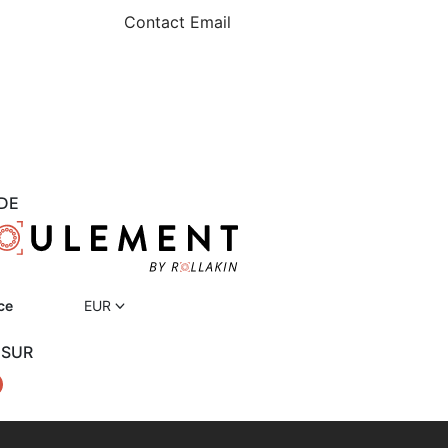
Contact Email
DE
ce
EUR
 SUR