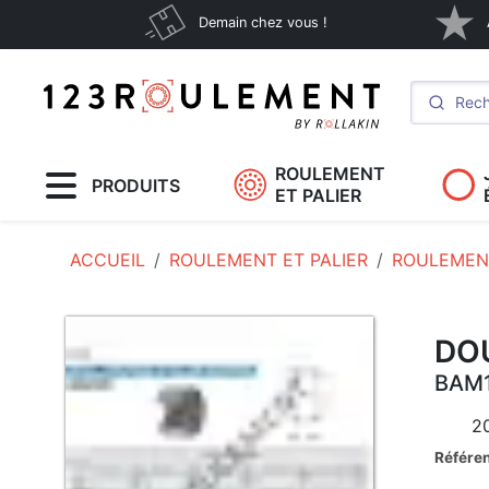
Demain chez vous !
ROULEMENT
PRODUITS
ET PALIER
ACCUEIL
ROULEMENT ET PALIER
ROULEMENT
DOU
BAM1
2
Référe