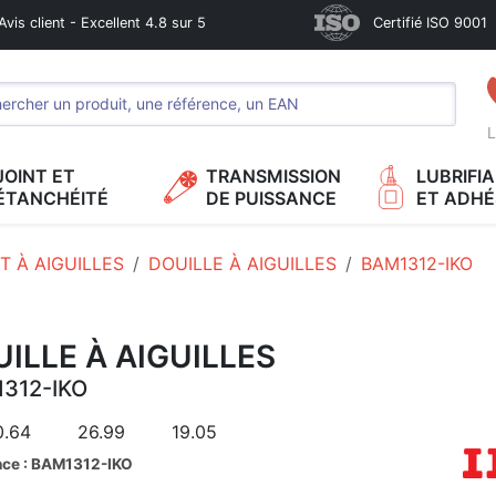
Avis client - Excellent 4.8 sur 5
Certifié ISO 9001
L
JOINT ET
TRANSMISSION
LUBRIFI
ÉTANCHÉITÉ
DE PUISSANCE
ET ADHÉ
 À AIGUILLES
DOUILLE À AIGUILLES
BAM1312-IKO
ILLE À AIGUILLES
312-IKO
0.64
26.99
19.05
nce : BAM1312-IKO