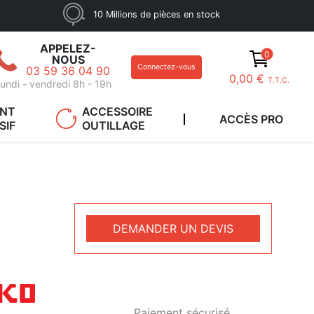
10 Millions de pièces en stock
APPELEZ-
0
NOUS
Connectez-vous
03 59 36 04 90
0,00 €
T.T.C.
undi - vendredi 8h - 19h
ANT
ACCESSOIRE
ACCÈS PRO
SIF
OUTILLAGE
DEMANDER UN DEVIS
Paiement sécurisé