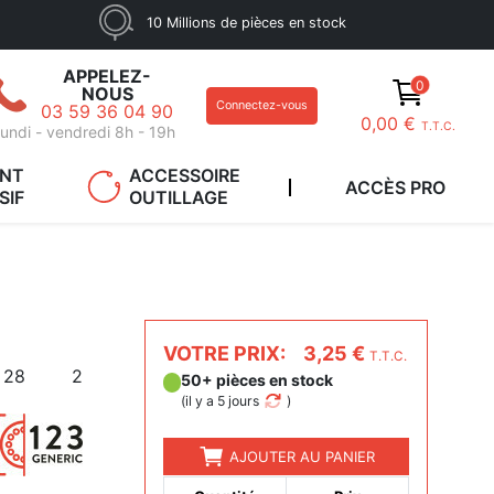
10 Millions de pièces en stock
APPELEZ-
0
NOUS
Connectez-vous
03 59 36 04 90
0,00 €
T.T.C.
undi - vendredi 8h - 19h
ANT
ACCESSOIRE
ACCÈS PRO
SIF
OUTILLAGE
VOTRE PRIX:
3,25 €
T.T.C.
28
2
50+ pièces en stock
(
il y a 5 jours
)
AJOUTER AU PANIER