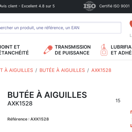
Avis client - Excellent 4.8 sur 5
Certifié ISO 9001
L
JOINT ET
TRANSMISSION
LUBRIFI
ÉTANCHÉITÉ
DE PUISSANCE
ET ADHÉ
 À AIGUILLES
BUTÉE À AIGUILLES
AXK1528
BUTÉE À AIGUILLES
15
AXK1528
Référence : AXK1528