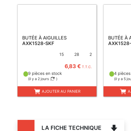
BUTÉE À AIGUILLES
BUTÉE À 
AXK1528-SKF
AXK1528-
15
28
2
6,83 €
T.T.C.
9 pièces en stock
4 pièces
(
il y a 2 jours
)
(
il y a 5 jo
AJOUTER AU PANIER
A
LA FICHE TECHNIQUE