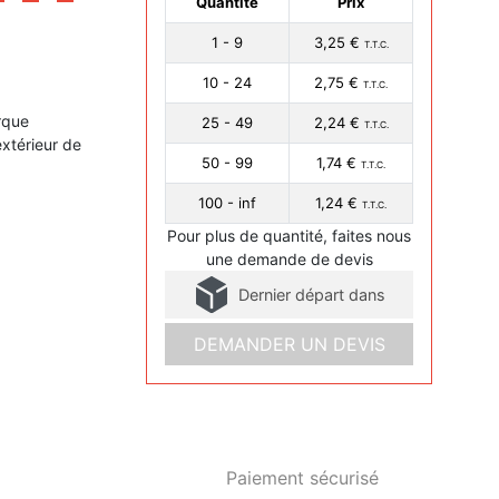
Quantité
Prix
1 - 9
3,25 €
T.T.C.
10 - 24
2,75 €
T.T.C.
rque
25 - 49
2,24 €
T.T.C.
xtérieur de
50 - 99
1,74 €
T.T.C.
100 - inf
1,24 €
T.T.C.
Pour plus de quantité, faites nous
une demande de devis
Dernier départ dans
DEMANDER UN DEVIS
Paiement sécurisé