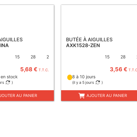
AIGUILLES
BUTÉE À AIGUILLES
INA
AXK1528-ZEN
15
28
2
15
28
5,68 €
3,56 €
T.T.C.
T.T.
 en stock
8 à 10 jours
urs
)
(
il y a 5 jours
)
JOUTER AU PANIER
AJOUTER AU PANIER