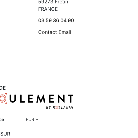
59273 Fretin
FRANCE
03 59 36 04 90
Contact Email
DE
ce
EUR
 SUR