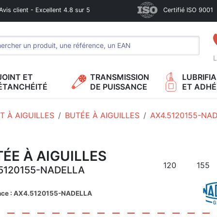
Avis client - Excellent 4.8 sur 5
Certifié ISO 9001
L
JOINT ET
TRANSMISSION
LUBRIFI
ÉTANCHÉITÉ
DE PUISSANCE
ET ADHÉ
 À AIGUILLES
BUTÉE À AIGUILLES
AX4.5120155-NA
ÉE À AIGUILLES
120
155
5120155-NADELLA
nce : AX4.5120155-NADELLA