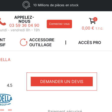
10 Millions de pièces en stock
APPELEZ-
0
NOUS
Connectez-vous
03 59 36 04 90
0,00 €
T.T.C.
undi - vendredi 8h - 19h
ANT
ACCESSOIRE
ACCÈS PRO
SIF
OUTILLAGE
DELLA
DEMANDER UN DEVIS
4.5
Paiement sécurisé